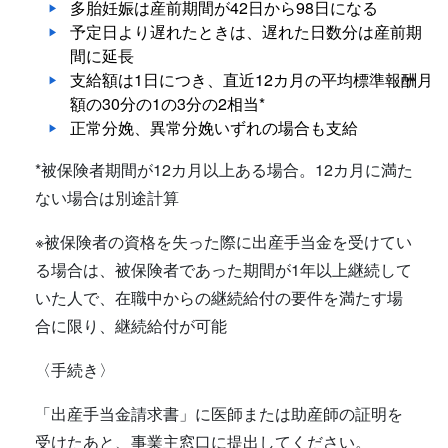
多胎妊娠は産前期間が42日から98日になる
予定日より遅れたときは、遅れた日数分は産前期
間に延長
支給額は1日につき、直近12カ月の平均標準報酬月
額の30分の1の3分の2相当*
正常分娩、異常分娩いずれの場合も支給
*被保険者期間が12カ月以上ある場合。12カ月に満た
ない場合は別途計算
※被保険者の資格を失った際に出産手当金を受けてい
る場合は、被保険者であった期間が1年以上継続して
いた人で、在職中からの継続給付の要件を満たす場
合に限り、継続給付が可能
〈手続き〉
「出産手当金請求書」に医師または助産師の証明を
受けたあと、事業主窓口に提出してください。