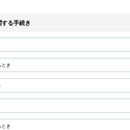
関する手続き
るとき
き
るとき