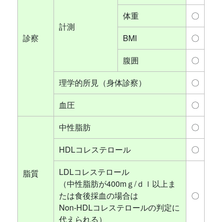
体重
〇
計測
診察
BMI
〇
腹囲
〇
理学的所見（身体診察）
〇
血圧
〇
中性脂肪
〇
HDLコレステロール
〇
LDLコレステロール
脂質
（中性脂肪が400mｇ/ｄｌ以上ま
たは食後採血の場合は
〇
Non-HDLコレステロールの判定に
代えられる）