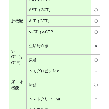
AST（GOT）
〇
肝機能
ALT（GPT）
〇
γ-GT（γ-GTP）
〇
空腹時血糖
※
γ-
GT（γ-
尿糖
〇
GTP）
ヘモグロビンA1c
※
尿・腎
尿蛋白
〇
機能
ヘマトクリット値
△