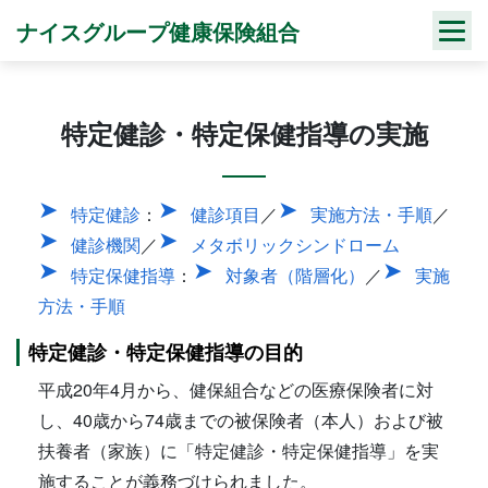
Skip
ナイスグループ健康保険組合
to
content
特定健診・特定保健指導の実施
特定健診
：
健診項目
／
実施方法・手順
／
健診機関
／
メタボリックシンドローム
特定保健指導
：
対象者（階層化）
／
実施
方法・手順
特定健診・特定保健指導の目的
平成20年4月から、健保組合などの医療保険者に対
し、40歳から74歳までの被保険者（本人）および被
扶養者（家族）に「特定健診・特定保健指導」を実
施することが義務づけられました。