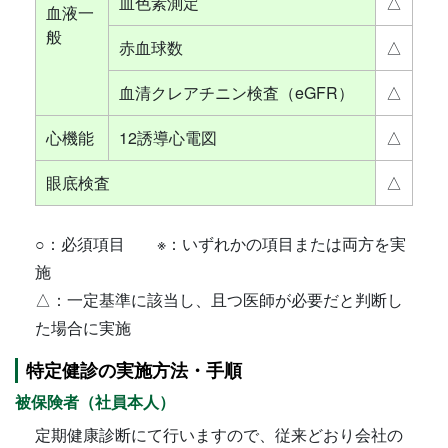
血色素測定
△
血液一
般
赤血球数
△
血清クレアチニン検査（eGFR）
△
心機能
12誘導心電図
△
眼底検査
△
○：必須項目 ※：いずれかの項目または両方を実
施
△：一定基準に該当し、且つ医師が必要だと判断し
た場合に実施
特定健診の実施方法・手順
被保険者（社員本人）
定期健康診断にて行いますので、従来どおり会社の