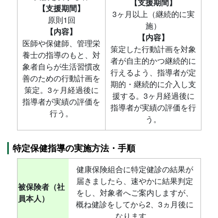
【支援期間】
【支援期間】
3ヶ月以上（継続的に実
原則1回
施）
【内容】
【内容】
医師や保健師、管理栄
策定した行動計画を対象
養士の指導のもと、対
者が自主的かつ継続的に
象者自らが生活習慣改
行えるよう、指導者が定
善のための行動計画を
期的・継続的に介入し支
策定。3ヶ月経過後に
援する。3ヶ月経過後に
指導者が実績の評価を
指導者が実績の評価を行
行う。
う。
特定保健指導の実施方法・手順
健康保険組合に特定健診の結果が
届きましたら、速やかに結果判定
被保険者（社
をし、対象者へご案内しますが、
員本人）
概ね健診をしてから2、3ヵ月後に
なります。